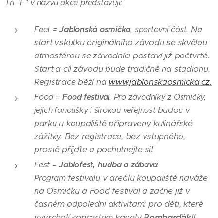
Tři "F" v názvu akce představují:
Na
Jablonská osmička
Feet =
, sportovní část.
start vskutku originálního závodu se
skvělou
atmosférou se závodníci postaví již počtvrté.
Start a cíl závodu bude
tradičně na stadionu.
Registrace běží na
www.jablonskaosmicka.cz.
Food festival
Food =
. Pro závodníky z Osmičky,
budou v
jejich fanoušky i širokou veřejnost
parku u koupaliště připraveny kulinářské
zážitky. Bez registrace, bez vstupného,
prostě přijďte a pochutnejte si!
Jablofest, hudba a zábava
Fest =
.
festivalu v areálu koupaliště naváže
Program
na Osmičku a Food festival a začne již v
časném
odpoledni aktivitami pro děti, které
vyvrcholí koncertem kapely
Bombarďák
!!