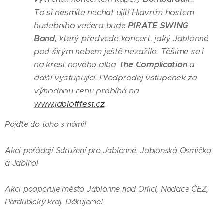
To
si nesmíte nechat ujít!
Hlavním hostem
hudebního večera bude
PIRATE SWING
Band
, který předvede koncert, jaký Jablonné
pod širým nebem ještě
nezažilo. Těšíme se i
na křest nového alba
The Complication
a
další vystupující. Předprodej vstupenek za
výhodnou cenu probíhá na
www.jablofffest.cz
.
Pojďte do toho s námi!
Akci pořádají Sdružení pro Jablonné, Jablonská Osmička
a Jablhol
Akci podporuje město Jablonné nad Orlicí, Nadace ČEZ,
Pardubický kraj. Děkujeme!