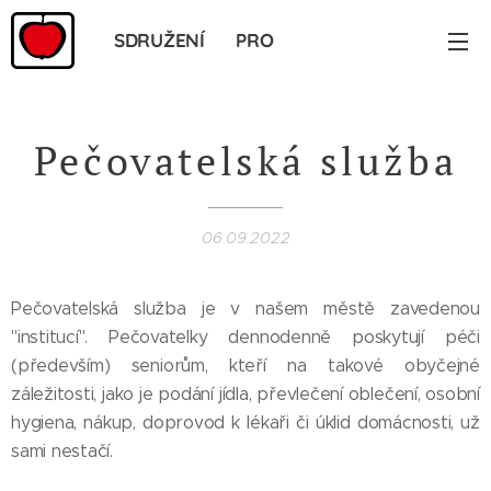
SDRUŽENÍ PRO
JABLONNÉ
Pečovatelská služba
06.09.2022
Pečovatelská služba je v našem městě zavedenou
"institucí". Pečovatelky dennodenně poskytují péči
(především) seniorům, kteří na takové obyčejné
záležitosti, jako je podání jídla, převlečení oblečení, osobní
hygiena, nákup, doprovod k lékaři či úklid domácnosti, už
sami nestačí.