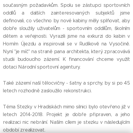
současným požadavkům. Spolu se zástupci sportovních
oddílů a dalších zainteresovaných subjektů jsme
definovali, co všechno by nové kabiny měly splňovat, aby
dobře sloužily uživatelům - sportovním oddílům, školním
dětem a veřejnosti. Vyrazili jsme na exkurzi do kabin v
Horním Újezdu a inspirovali se v Rudíkově na Vysočině.
Nyní "je míč" na straně pana architekta, který zpracovává
studii budoucího zázemí. K financování chceme využít
dotaci Národní sportovní agentury.
Také zázemí naší tělocvičny - šatny a sprchy, by si po 45
letech rozhodně zasloužilo rekonstrukci.
Téma Stezky v Hradiskách mimo silnici bylo otevřeno již v
letech 2014-2018. Projekt je dobře připraven, a jeho
realizaci nic nebrání. Naším cílem je stezku v následujícím
období zrealizovat.