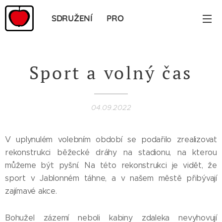
SDRUŽENÍ PRO
JABLONNÉ
Sport a volný čas
04.09.2022
V uplynulém volebním období se podařilo zrealizovat
rekonstrukci běžecké dráhy na stadionu, na kterou
můžeme být pyšní. Na této rekonstrukci je vidět, že
sport v Jablonném táhne, a v našem městě přibývají
zajímavé akce.
Bohužel zázemí neboli kabiny zdaleka nevyhovují